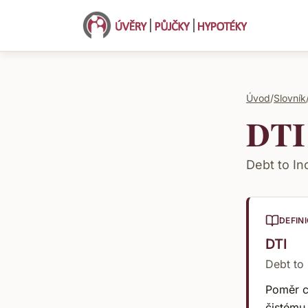
Úvod
/
Slovník
DTI
Debt to I
DEFIN
DTI
Debt to
Poměr c
čistému