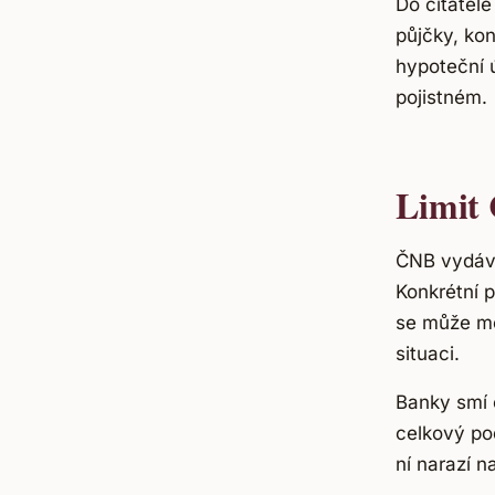
Do čitatele
půjčky, kon
hypoteční 
pojistném.
Limit
ČNB vydává
Konkrétní 
se může mě
situaci.
Banky smí č
celkový po
ní narazí n