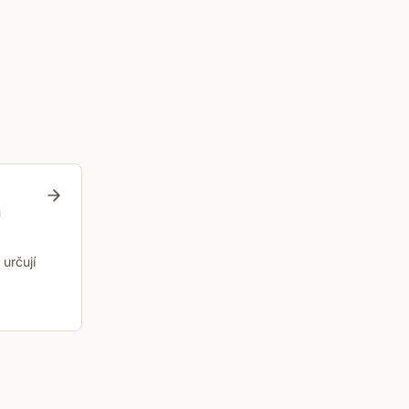
a
určují