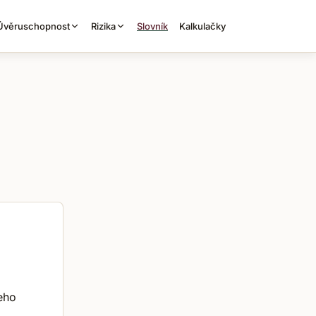
Úvěruschopnost
Rizika
Slovník
Kalkulačky
eho