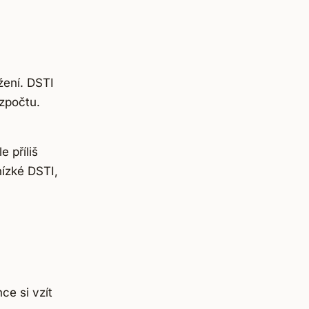
žení. DSTI
zpočtu.
e příliš
ízké DSTI,
ce si vzít