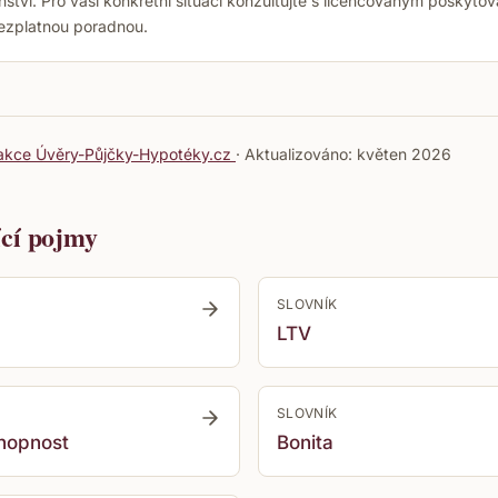
ství. Pro vaši konkrétní situaci konzultujte s licencovaným poskyto
ezplatnou poradnou.
akce Úvěry-Půjčky-Hypotéky.cz
· Aktualizováno:
květen 2026
ící pojmy
SLOVNÍK
LTV
SLOVNÍK
hopnost
Bonita