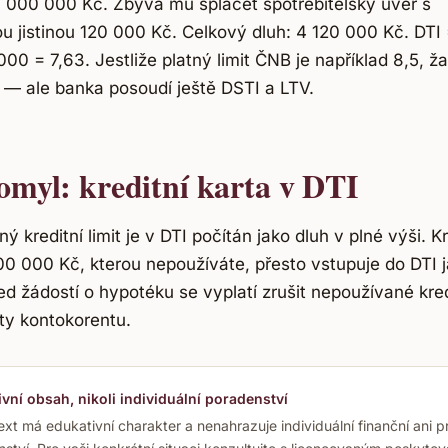
 000 000 Kč. Zbývá mu splácet spotřebitelský úvěr s
u jistinou 120 000 Kč. Celkový dluh: 4 120 000 Kč. DTI
00 = 7,63. Jestliže platný limit ČNB je například 8,5, ža
í — ale banka posoudí ještě DSTI a LTV.
omyl: kreditní karta v DTI
 kreditní limit je v DTI počítán jako dluh v plné výši. Kr
100 000 Kč, kterou nepoužíváte, přesto vstupuje do DTI 
d žádostí o hypotéku se vyplatí zrušit nepoužívané kred
mity kontokorentu.
vní obsah, nikoli individuální poradenství
ext má edukativní charakter a nenahrazuje individuální finanční ani p