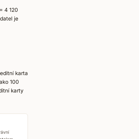
 = 4 120
datel je
editní karta
jako 100
itní karty
rávní