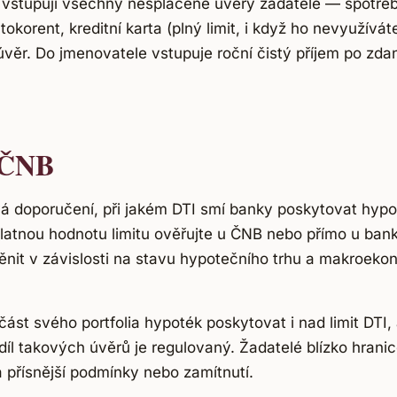
 vstupují
všechny
nesplacené úvěry žadatele — spotřeb
tokorent, kreditní karta (plný limit, i když ho nevyužívát
úvěr. Do jmenovatele vstupuje roční čistý příjem po zda
 ČNB
 doporučení, při jakém DTI smí banky poskytovat hypo
platnou hodnotu limitu ověřujte u ČNB nebo přímo u bank
nit v závislosti na stavu hypotečního trhu a makroeko
ást svého portfolia hypoték poskytovat i nad limit DTI, 
díl takových úvěrů je regulovaný. Žadatelé blízko hrani
a přísnější podmínky nebo zamítnutí.