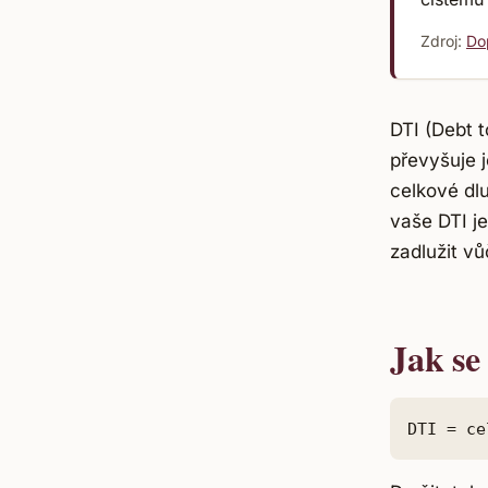
Zdroj:
Do
DTI (Debt t
převyšuje j
celkové dl
vaše DTI j
zadlužit v
Jak se
DTI = ce