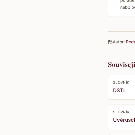
poraden
nebo b
Autor:
Red
Souvisej
SLOVNÍK
DSTI
SLOVNÍK
Úvěrusc