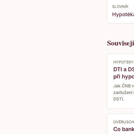
SLOVNÍK
Hypoték
Souvisej
HYPOTÉKY
DTI a DS
při hyp
Jak ČNB r
zadlužení
DSTI.
ÚVĚRUSC
Co bank