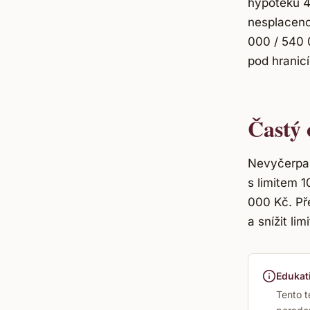
hypotéku 4
nesplaceno
000 / 540 0
pod hranic
Častý 
Nevyčerpaný
s limitem 
000 Kč. Pře
a snížit li
Edukati
Tento t