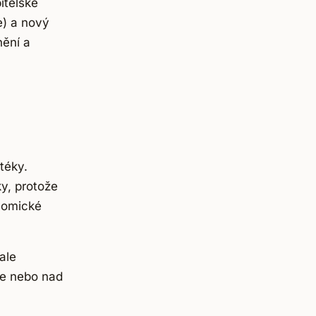
itelské
e) a nový
nění a
téky.
y, protože
nomické
ale
ce nebo nad