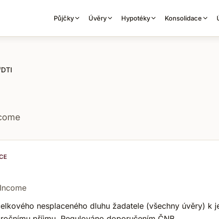
Půjčky
Úvěry
Hypotéky
Konsolidace
/
DTI
ncome
ICE
 Income
elkového nesplaceného dluhu žadatele (všechny úvěry) k j
 ročnímu příjmu. Regulováno doporučením ČNB.