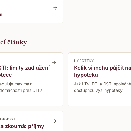
a
ící články
HYPOTÉKY
TI: limity zadlužení
Kolik si mohu půjčit n
otéce
hypotéku
eguluje maximální
Jak LTV, DTI a DSTI společně 
 domácností přes DTI a
dostupnou výši hypotéky.
HOPNOST
a zkoumá: příjmy