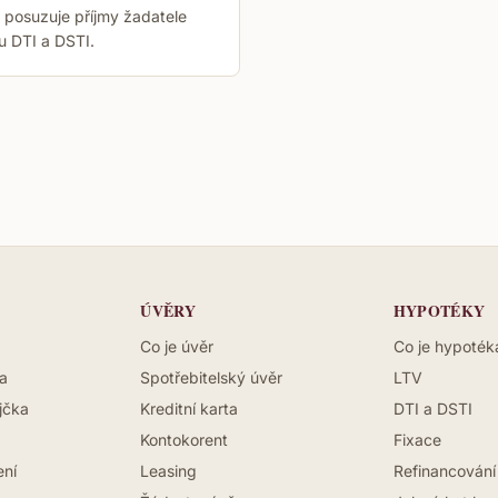
 posuzuje příjmy žadatele
u DTI a DSTI.
ÚVĚRY
HYPOTÉKY
Co je úvěr
Co je hypoték
a
Spotřebitelský úvěr
LTV
jčka
Kreditní karta
DTI a DSTI
Kontokorent
Fixace
ení
Leasing
Refinancování