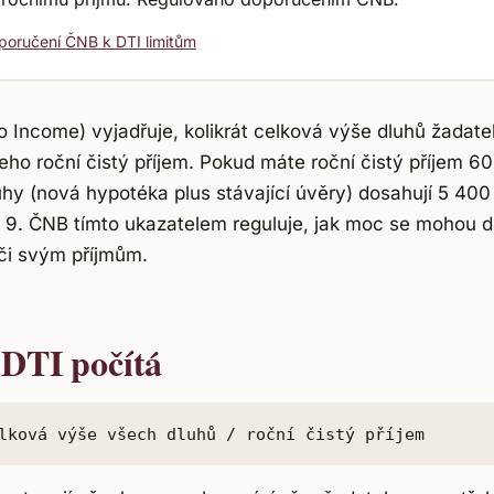
poručení ČNB k DTI limitům
o Income) vyjadřuje, kolikrát celková výše dluhů žadate
eho roční čistý příjem. Pokud máte roční čistý příjem 6
uhy (nová hypotéka plus stávající úvěry) dosahují 5 400
e 9. ČNB tímto ukazatelem reguluje, jak moc se mohou 
ůči svým příjmům.
 DTI počítá
lková výše všech dluhů / roční čistý příjem