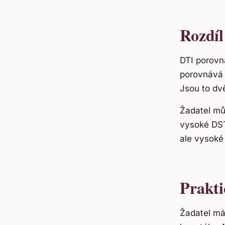
Rozdíl
DTI porov
porovnáv
Jsou to dv
Žadatel můž
vysoké DST
ale vysoké
Prakti
Žadatel má