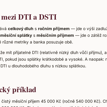
 mezi DTI a DSTI
nává
celkový dluh
s
ročním příjmem
— jde o výši zadlu
á
měsíční splátky
s
měsíčním příjmem
— jde o zátěž ro
ě různé metriky a banka posuzuje obě.
e mít přijatelné DTI (relativně nízký dluh vůči příjmu), al
I, pokud jsou splátky krátkodobé a vysoké. A naopak: n
 DTI u dlouhodobého dluhu s nízkou splátkou.
cký příklad
 čistý měsíční příjem 45 000 Kč (ročně 540 000 Kč). Ch