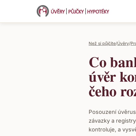
Než si půjčíte
/
Úvěry
/
Pr
Co bank
úvěr ko
čeho ro
Posouzení úvěrusc
závazky a registry
kontroluje, a vysv