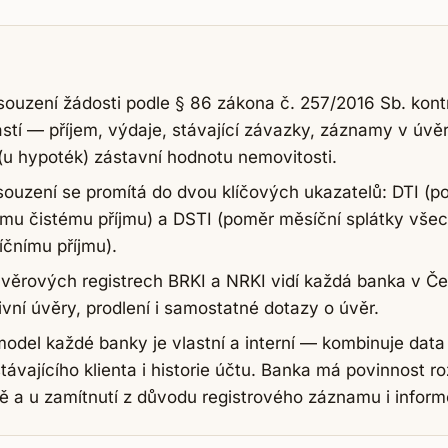
souzení žádosti podle § 86 zákona č. 257/2016 Sb. kontr
astí — příjem, výdaje, stávající závazky, záznamy v úv
 (u hypoték) zástavní hodnotu nemovitosti.
ouzení se promítá do dvou klíčových ukazatelů: DTI (
ímu čistému příjmu) a DSTI (poměr měsíční splátky všec
čnímu příjmu).
ěrových registrech BRKI a NRKI vidí každá banka v Če
ivní úvěry, prodlení i samostatné dotazy o úvěr.
odel každé banky je vlastní a interní — kombinuje data 
stávajícího klienta i historie účtu. Banka má povinnost 
ě a u zamítnutí z důvodu registrového záznamu i informo