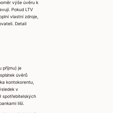
 poměr výše úvěru k
avují. Pokud LTV
lní vlastní zdroje,
ateli. Detail
 příjmu) je
 splátek úvěrů
tka kontokorentu,
ýsledek v
U spotřebitelských
ankami liší.