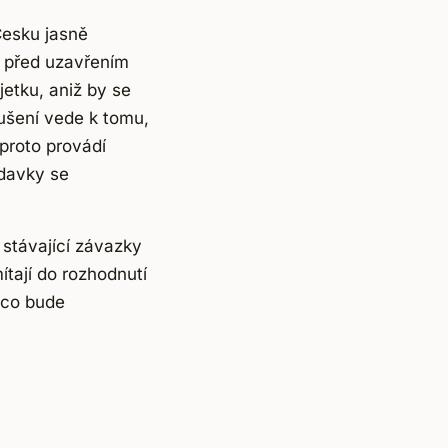
Česku jasně
t před uzavřením
jetku, aniž by se
ušení vede k tomu,
 proto provádí
adavky se
 stávající závazky
tají do rozhodnutí
, co bude