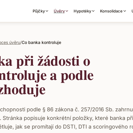
Půjčky
Úvěry
Hypotéky
Konsolidace
oces úvěru
/
Co banka kontroluje
a při žádosti o
ntroluje a podle
zhoduje
hopnosti podle § 86 zákona č. 257/2016 Sb. zahrnuj
. Stránka popisuje konkrétní položky, které banka při
ětluje, jak se promítají do DSTI, DTI a scoringového 