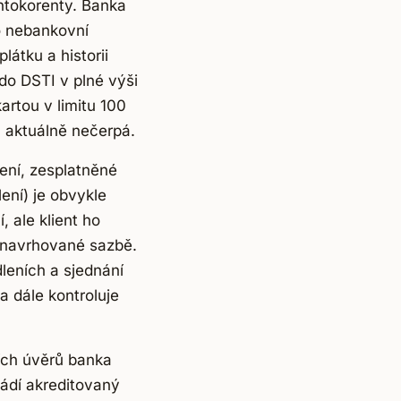
ontokorenty. Banka
o nebankovní
plátku a historii
 do DSTI v plné výši
artou v limitu 100
 aktuálně nečerpá.
lení, zesplatněné
lení) je obvykle
, ale klient ho
v navrhované sazbě.
leních a sjednání
 dále kontroluje
ch úvěrů banka
vádí akreditovaný