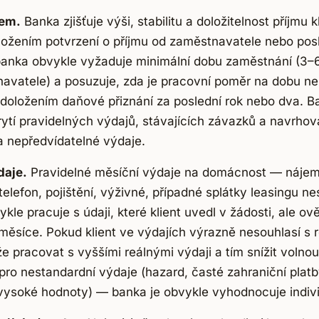
jem.
Banka zjišťuje výši, stabilitu a doložitelnost příjmu k
ožením potvrzení o příjmu od zaměstnavatele nebo pos
banka obvykle vyžaduje minimální dobu zaměstnání (3–
navatele) a posuzuje, zda je pracovní poměr na dobu ne
doložením daňové přiznání za poslední rok nebo dva. Ba
krytí pravidelných výdajů, stávajících závazků a navrho
a nepředvídatelné výdaje.
daje.
Pravidelné měsíční výdaje na domácnost — nájem
telefon, pojištění, výživné, případné splátky leasingu ne
le pracuje s údaji, které klient uvedl v žádosti, ale ově
 měsíce. Pokud klient ve výdajích výrazně nesouhlasí s 
 pracovat s vyššími reálnými výdaji a tím snížit volno
í pro nestandardní výdaje (hazard, časté zahraniční pla
vysoké hodnoty) — banka je obvykle vyhodnocuje indiv