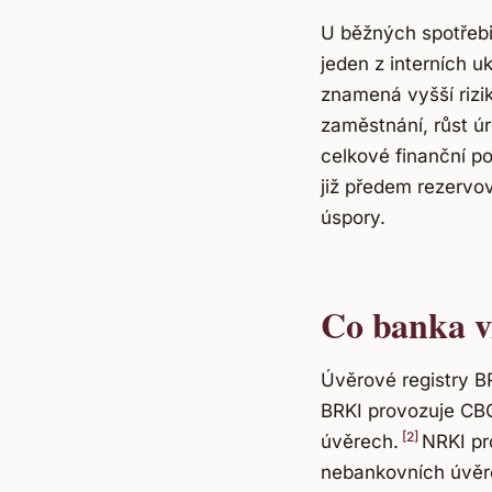
U běžných spotřebit
jeden z interních 
znamená vyšší rizik
zaměstnání, růst ú
celkové finanční p
již předem rezervo
úspory.
Co banka v
Úvěrové registry BR
BRKI provozuje CB
[2]
úvěrech.
NRKI pr
nebankovních úvěre