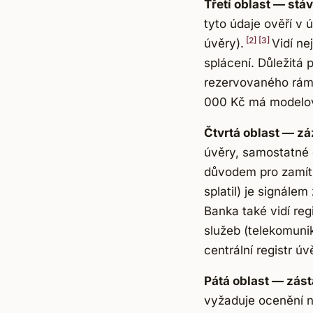
Třetí oblast — stáv
tyto údaje ověří v
[2]
[3]
úvěry).
Vidí ne
splácení. Důležitá 
rezervovaného rámce
000 Kč má modelově
Čtvrtá oblast — z
úvěry, samostatné d
důvodem pro zamítnu
splatil) je signále
Banka také vidí re
služeb (telekomunik
centrální registr 
Pátá oblast — zást
vyžaduje ocenění n