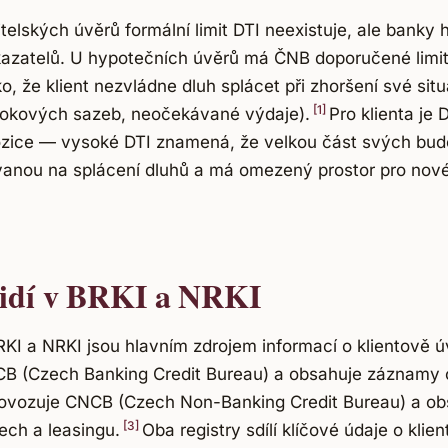
elských úvěrů formální limit DTI neexistuje, ale banky h
ukazatelů. U hypotečních úvěrů má ČNB doporučené limi
o, že klient nezvládne dluh splácet při zhoršení své situ
[1]
rokových sazeb, neočekávané výdaje).
Pro klienta je 
ozice — vysoké DTI znamená, že velkou část svých bud
vanou na splácení dluhů a má omezený prostor pro nov
idí v BRKI a NRKI
KI a NRKI jsou hlavním zdrojem informací o klientově úv
CB (Czech Banking Credit Bureau) a obsahuje záznamy 
ovozuje CNCB (Czech Non-Banking Credit Bureau) a o
[3]
ch a leasingu.
Oba registry sdílí klíčové údaje o klie