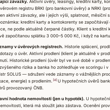
ající závazky.
Aktivní úvěry, leasingy, kreditní karty, k
 úvěrovém registru BRKI (pro bankovní úvěry) a NRKI (pr
jen aktivní závazky, ale i jejich výši, splatnost, měsíční s
poznámka: kreditní karty a kontokorenty se započítávají
, ne podle aktuálně čerpané částky. Klient s kreditní k
 započítanou splátku 3 000–5 000 Kč, i když na kartu
áznamy v úvěrových registrech.
Historie splácení, prod
otazy o úvěr. Aktivní prodlení (klient je aktuálně v prod
tí. Historické prodlení (úvěr byl ve své době v prodlení
m zvýšeného rizika a banka ho zohledňuje ve scoringu i 
gistr SOLUS — sdružení vede záznamy o vážnějších prod
[4]
ace, energie) s prodlením.
U hypotečních úvěrů banka
úvěrů provozovaný ČNB.
avní hodnota nemovitosti (jen u hypoték).
U hypoteční
emovitosti, která má sloužit jako zástava. Ocenění pro