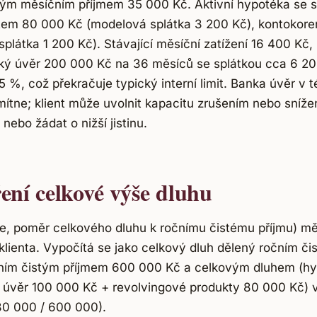
istým měsíčním příjmem 35 000 Kč. Aktivní hypotéka se 
imitem 80 000 Kč (modelová splátka 3 200 Kč), kontokor
látka 1 200 Kč). Stávající měsíční zatížení 16 400 Kč,
ský úvěr 200 000 Kč na 36 měsíců se splátkou cca 6 20
 %, což překračuje typický interní limit. Banka úvěr v t
tne; klient může uvolnit kapacitu zrušením nebo snížen
nebo žádat o nižší jistinu.
ní celkové výše dluhu
e, poměr celkového dluhu k ročnímu čistému příjmu) mě
klienta. Vypočítá se jako celkový dluh dělený ročním či
ročním čistým příjmem 600 000 Kč a celkovým dluhem (h
ý úvěr 100 000 Kč + revolvingové produkty 80 000 Kč) 
80 000 / 600 000).