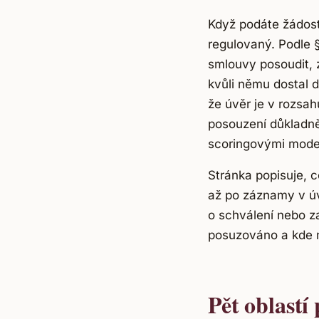
Když podáte žádost 
regulovaný. Podle 
smlouvy posoudit, z
kvůli němu dostal d
že úvěr je v rozsah
posouzení důkladně
scoringovými mode
Stránka popisuje, c
až po záznamy v úv
o schválení nebo za
posuzováno a kde má
Pět oblastí