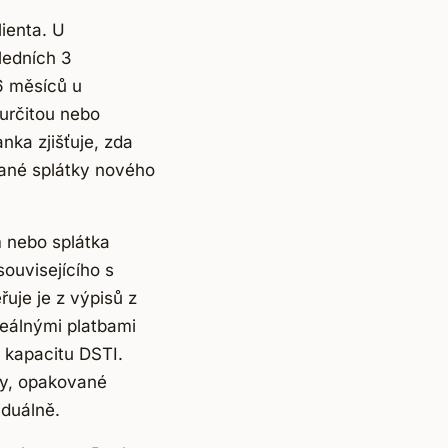
lienta. U
ledních 3
6 měsíců u
určitou nebo
nka zjišťuje, zda
vané splátky nového
 nebo splátka
souvisejícího s
řuje je z výpisů z
reálnými platbami
u kapacitu DSTI.
tby, opakované
iduálně.