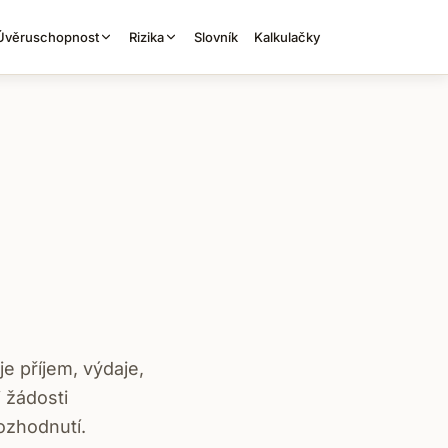
Úvěruschopnost
Rizika
Slovník
Kalkulačky
e příjem, výdaje,
 žádosti
rozhodnutí.