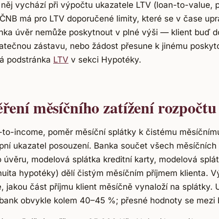
něj vychází při výpočtu ukazatele LTV (loan-to-value,
 ČNB má pro LTV doporučené limity, které se v čase upr
anka úvěr nemůže poskytnout v plné výši — klient buď dop
tečnou zástavu, nebo žádost přesune k jinému poskytov
ná podstránka
LTV
v sekci Hypotéky.
ení měsíčního zatížení rozpočtu
-to-income, poměr měsíční splátky k čistému měsíčnímu
tupní ukazatel posouzení. Banka součet všech měsíčních
o úvěru, modelová splátka kreditní karty, modelová splá
nuita hypotéky) dělí čistým měsíčním příjmem klienta. V
 jakou část příjmu klient měsíčně vynaloží na splátky. 
ty bank obvykle kolem 40–45 %; přesné hodnoty se mezi b