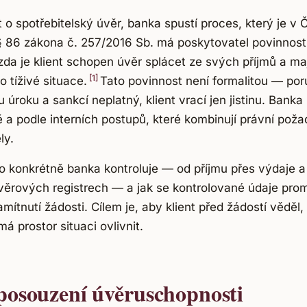
o spotřebitelský úvěr, banka spustí proces, který je v 
§ 86 zákona č. 257/2016 Sb. má poskytovatel povinnos
da je klient schopen úvěr splácet ze svých příjmů a ma
[1]
o tíživé situace.
Tato povinnost není formalitou — por
u úroku a sankcí neplatný, klient vrací jen jistinu. Banka
 a podle interních postupů, které kombinují právní pož
ly.
o konkrétně banka kontroluje — od příjmu přes výdaje a
ěrových registrech — a jak se kontrolované údaje promí
mítnutí žádosti. Cílem je, aby klient před žádostí věděl
 prostor situaci ovlivnit.
 posouzení úvěruschopnosti