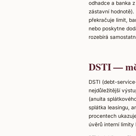
odhadce a banka z 
zástavní hodnotě).
překračuje limit, b
nebo poskytne doda
rozebírá samostat
DSTI — měř
DSTI (debt-service
nejdůležitější výs
(anuita splátkovéh
splátka leasingu, a
procentech ukazuje,
úvěrů interní limi