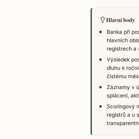
Hlavní body
Banka při po
hlavních obl
registrech a
Výsledek pos
dluhu k ročn
čistému měsí
Záznamy v úv
splácení, akt
Scoringový m
registrů a u 
transparentn