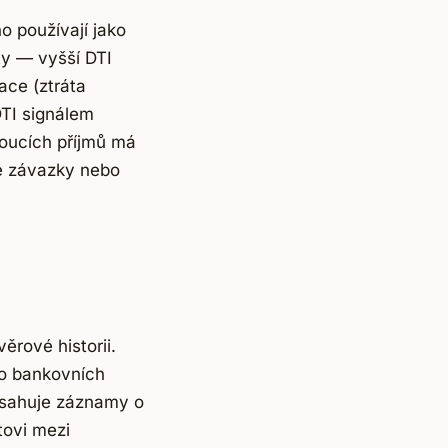
o používají jako
ty — vyšší DTI
ace (ztráta
DTI signálem
oucích příjmů má
é závazky nebo
ěrové historii.
o bankovních
bsahuje záznamy o
ntovi mezi