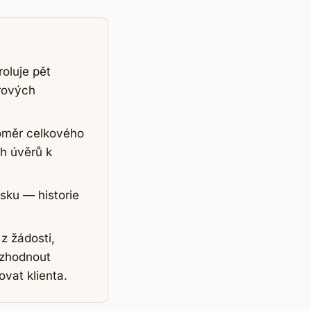
oluje pět
ěrových
poměr celkového
h úvěrů k
sku — historie
z žádosti,
rozhodnout
vat klienta.