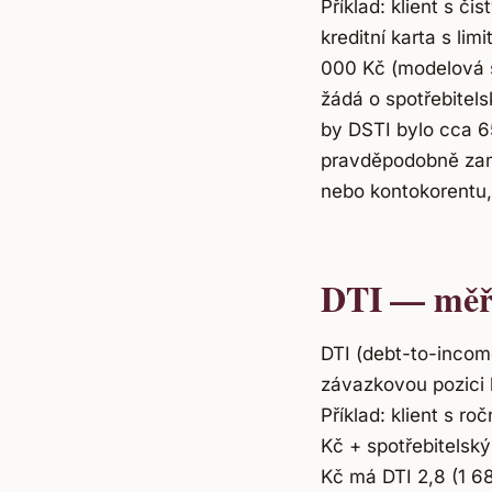
Příklad: klient s č
kreditní karta s l
000 Kč (modelová sp
žádá o spotřebitel
by DSTI bylo cca 65
pravděpodobně zamí
nebo kontokorentu, 
DTI — měře
DTI (debt-to-incom
závazkovou pozici 
Příklad: klient s 
Kč + spotřebitelsk
Kč má DTI 2,8 (1 6