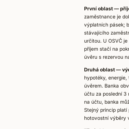
První oblast — pří
zaměstnance je dol
výplatních pásek; 
stávajícího zaměst
určitou. U OSVČ je 
příjem stačí na po
úvěru s rezervou n
Druhá oblast — vý
hypotéky, energie, 
úvěrem. Banka obvyk
účtu za poslední 3
na účtu, banka může
Stejný princip plat
hotovostní výběry 