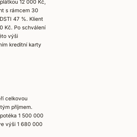
splátkou 12 000 Kč,
ent s rámcem 30
 DSTI 47 %. Klient
0 Kč. Po schválení
éto výši
ím kreditní karty
ří celkovou
stým příjmem.
ypotéka 1 500 000
ve výši 1 680 000