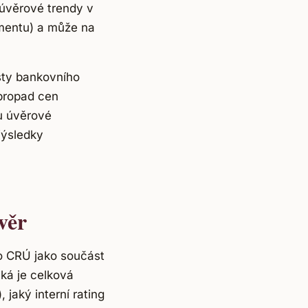
úvěrové trendy v
gmentu) a může na
sty bankovního
 propad cen
ou úvěrové
Výsledky
věr
o CRÚ jako součást
aká je celková
, jaký interní rating