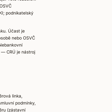
i OSVČ
KI; podnikatelský
ku. Účast je
é osobě nebo OSVČ
 Nebankovní
í — CRÚ je nástroj
rová linka,
 smluvní podmínky,
věru (zástavní