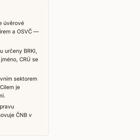
je úvěrové
 firem a OSVČ —
ou určeny BRKI,
í jméno, CRÚ se
ovním sektorem
Cílem je
mi.
opravu
novuje ČNB v