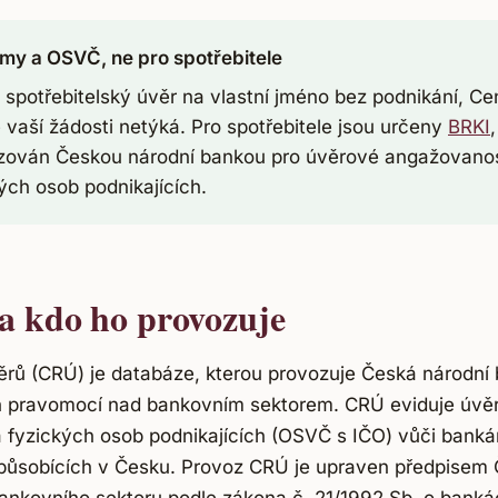
rmy a OSVČ, ne pro spotřebitele
spotřebitelský úvěr na vlastní jméno bez podnikání, Cent
vaší žádosti netýká. Pro spotřebitele jsou určeny
BRKI
zován Českou národní bankou pro úvěrové angažovanos
ých osob podnikajících.
a kdo ho provozuje
úvěrů (CRÚ) je databáze, kterou provozuje Česká národní
 pravomocí nad bankovním sektorem. CRÚ eviduje úvě
a fyzických osob podnikajících (OSVČ s IČO) vůči ban
působících v Česku. Provoz CRÚ je upraven předpisem