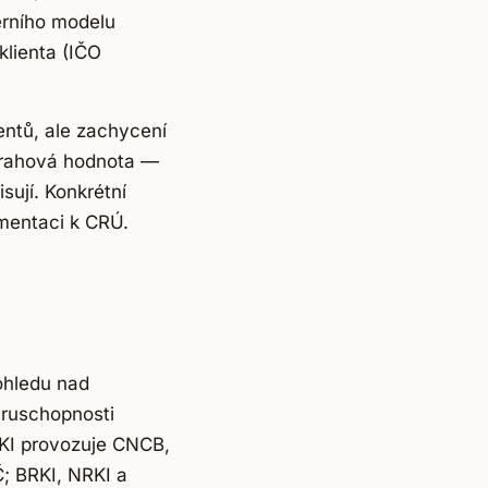
terního modelu
klienta (IČO
entů, ale zachycení
 prahová hodnota —
ují. Konkrétní
umentaci k CRÚ.
dohledu nad
ěruschopnosti
KI provozuje CNCB,
; BRKI, NRKI a