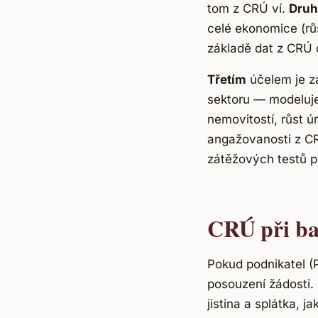
tom z CRÚ ví.
Dru
celé ekonomice (rů
základě dat z CRÚ 
Třetím
účelem je z
sektoru — modeluje
nemovitostí, růst 
angažovanosti z CRÚ
zátěžových testů pu
CRÚ při ba
Pokud podnikatel 
posouzení žádosti. 
jistina a splátka, ja