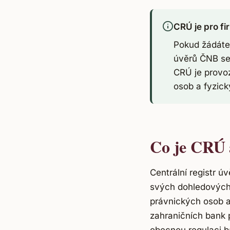
CRÚ je pro fi
Pokud žádáte 
úvěrů ČNB se 
CRÚ je provo
osob a fyzick
Co je CRÚ 
Centrální registr 
svých dohledových
právnických osob 
zahraničních bank 