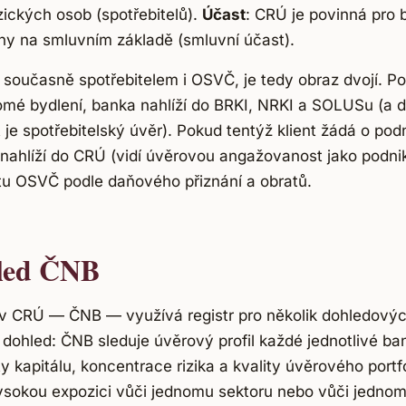
zických osob (spotřebitelů).
Účast
: CRÚ je povinná pro 
y na smluvním základě (smluvní účast).
je současně spotřebitelem i OSVČ, je tedy obraz dvojí. P
mé bydlení, banka nahlíží do BRKI, NRKI a SOLUSu (a 
 je spotřebitelský úvěr). Pokud tentýž klient žádá o pod
ahlíží do CRÚ (vidí úvěrovou angažovanost jako podni
tu OSVČ podle daňového přiznání a obratů.
led ČNB
t v CRÚ — ČNB — využívá registr pro několik dohledový
 dohled: ČNB sleduje úvěrový profil každé jednotlivé b
ity kapitálu, koncentrace rizika a kvality úvěrového port
okou expozici vůči jednomu sektoru nebo vůči jednomu