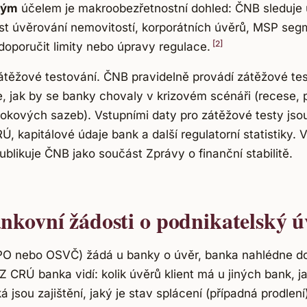
hým
účelem je makroobezřetnostní dohled: ČNB sleduje 
st úvěrování nemovitostí, korporátních úvěrů, MSP se
[2]
doporučit limity nebo úpravy regulace.
átěžové testování. ČNB pravidelně provádí zátěžové te
, jak by se banky chovaly v krizovém scénáři (recese,
úrokových sazeb). Vstupními daty pro zátěžové testy js
, kapitálové údaje bank a další regulatorní statistiky. 
blikuje ČNB jako součást Zprávy o finanční stabilitě.
nkovní žádosti o podnikatelský ú
(PO nebo OSVČ) žádá u banky o úvěr, banka nahlédne d
Z CRÚ banka vidí: kolik úvěrů klient má u jiných bank, j
ká jsou zajištění, jaký je stav splácení (případná prodlení)