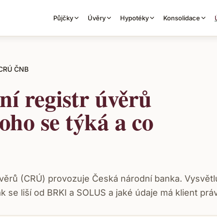
Půjčky
Úvěry
Hypotéky
Konsolidace
CRÚ ČNB
ní registr úvěrů
ho se týká a co
 úvěrů (CRÚ) provozuje Česká národní banka. Vysvět
jak se liší od BRKI a SOLUS a jaké údaje má klient prá