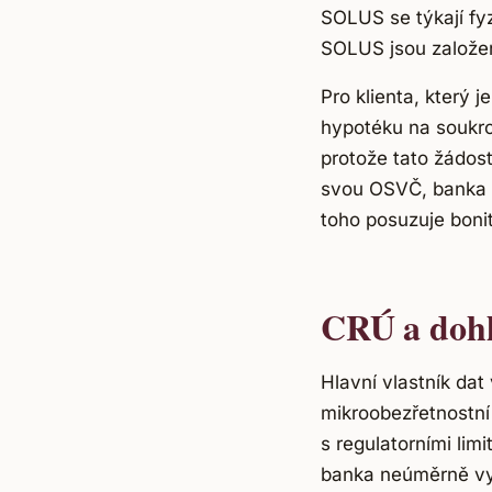
SOLUS se týkají fy
SOLUS jsou založen
Pro klienta, který 
hypotéku na soukro
protože tato žádost
svou OSVČ, banka n
toho posuzuje boni
CRÚ a doh
Hlavní vlastník da
mikroobezřetnostní
s regulatorními lim
banka neúměrně vys