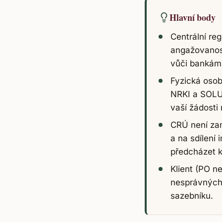
Hlavní body
Centrální re
angažovanost
vůči bankám
Fyzická osob
NRKI a SOLUS
vaší žádosti
CRÚ není za
a na sdílení
předcházet k
Klient (PO n
nesprávných 
sazebníku.