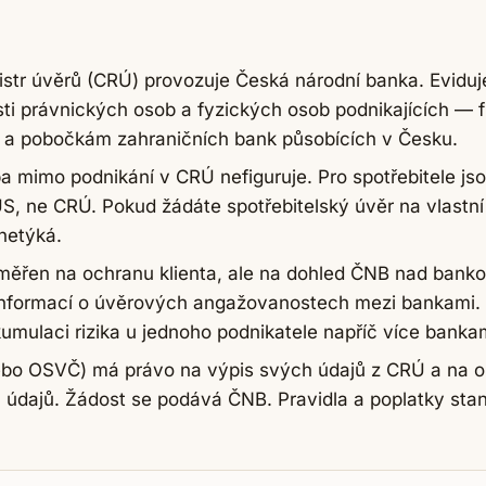
gistr úvěrů (CRÚ) provozuje Česká národní banka. Evidu
i právnických osob a fyzických osob podnikajících —
 a pobočkám zahraničních bank působících v Česku.
a mimo podnikání v CRÚ nefiguruje. Pro spotřebitele js
, ne CRÚ. Pokud žádáte spotřebitelský úvěr na vlastn
 netýká.
měřen na ochranu klienta, ale na dohled ČNB nad bank
 informací o úvěrových angažovanostech mezi bankami. 
umulaci rizika u jednoho podnikatele napříč více banka
ebo OSVČ) má právo na výpis svých údajů z CRÚ a na 
údajů. Žádost se podává ČNB. Pravidla a poplatky sta