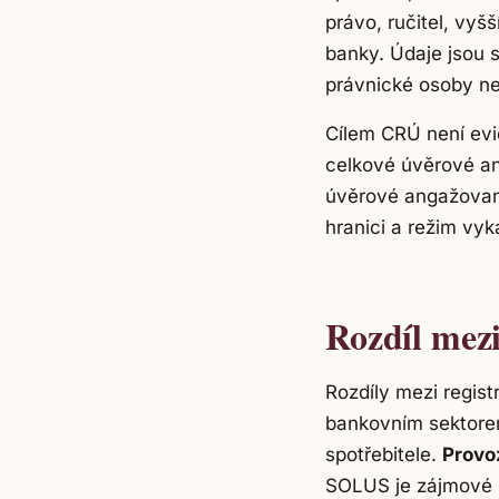
právo, ručitel, vyš
banky. Údaje jsou s
právnické osoby n
Cílem CRÚ není evi
celkové úvěrové an
úvěrové angažovan
hranici a režim vy
Rozdíl me
Rozdíly mezi regist
bankovním sektorem
spotřebitele.
Provo
SOLUS je zájmové 