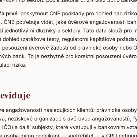
ankovního sektoru podle zákona č. 21/1992 Sb. o banká
Za prvé
: poskytnout ČNB podklady pro dohled nad rizik
. ČNB potřebuje vidět, jaké úvěrové angažovanosti ban
zi jednotlivými dlužníky a sektory. Tato data slouží pro 
 dohled (zátěžové testy, regulatorní kapitálové požada
 posouzení úvěrové žádosti od právnické osoby nebo OS
jiných bank. To je nezbytné pro korektní posouzení úvě
aci rizika.
eviduje
é angažovanosti následujících klientů: právnické osob
tva, neziskové organizace s úvěrovou angažovaností), f
 IČO) a další subjekty, které vystupují v bankovním vzt
ká osoba mimo podnikání — spotřebitel — v CRÚ nefiguru