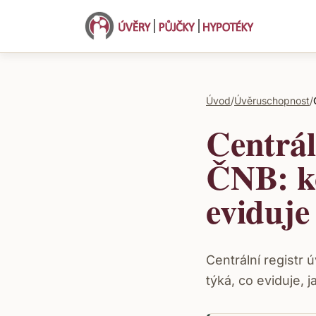
Úvod
/
Úvěruschopnost
/
Centrál
ČNB: ko
eviduje
Centrální registr
týká, co eviduje, 