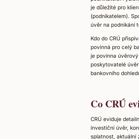
je důležité pro kli
(podnikatelem). Sp
úvěr na podnikání t
Kdo do CRÚ přispív
povinná pro celý b
je povinna úvěrový
poskytovatelé úvěr
bankovního dohledu,
Co CRÚ ev
CRÚ eviduje detail
investiční úvěr, ko
splatnost, aktuální