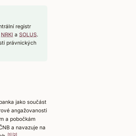
rální registr
,
NRKI
a
SOLUS
.
ti právnických
 banka jako součást
rové angažovanosti
kám a pobočkám
 ČNB a navazuje na
[1]
[2]