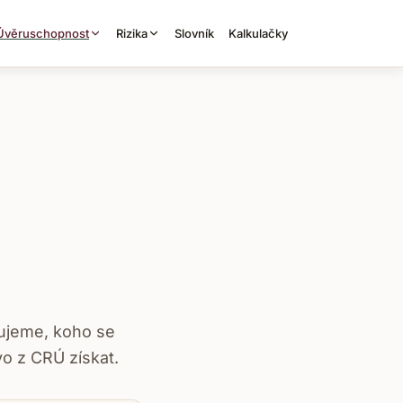
Úvěruschopnost
Rizika
Slovník
Kalkulačky
lujeme, koho se
vo z CRÚ získat.