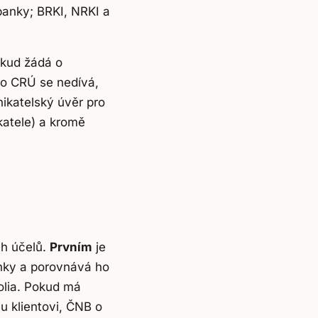
banky; BRKI, NRKI a
okud žádá o
do CRÚ se nedívá,
nikatelský úvěr pro
katele) a kromě
ch účelů.
Prvním
je
anky a porovnává ho
folia. Pokud má
 klientovi, ČNB o