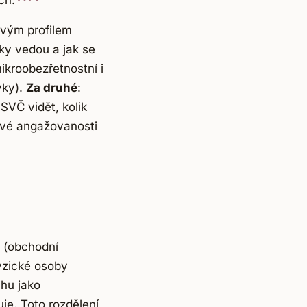
ch.
ovým profilem
ky vedou a jak se
mikroobezřetnostní i
vky).
Za druhé
:
VČ vidět, kolik
rové angažovanosti
y (obchodní
yzické osoby
ahu jako
je. Toto rozdělení