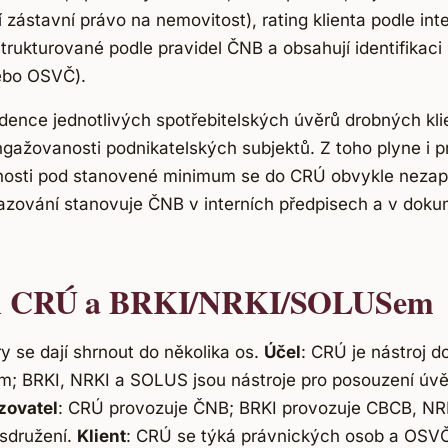
ší zástavní právo na nemovitost), rating klienta podle in
trukturované podle pravidel ČNB a obsahují identifikaci 
ebo OSVČ).
dence jednotlivých spotřebitelských úvěrů drobných kli
gažovanosti podnikatelských subjektů. Z toho plyne i
osti pod stanovené minimum se do CRÚ obvykle nezapis
kazování stanovuje ČNB v interních předpisech a v dok
zi CRÚ a BRKI/NRKI/SOLUSem
ry se dají shrnout do několika os.
Účel
: CRÚ je nástroj 
; BRKI, NRKI a SOLUS jsou nástroje pro posouzení úv
zovatel
: CRÚ provozuje ČNB; BRKI provozuje CBCB, NR
sdružení.
Klient
: CRÚ se týká právnických osob a OSVČ