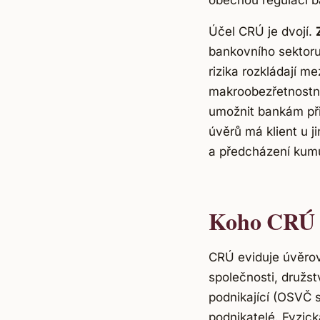
obecnou regulaci b
Účel CRÚ je dvojí.
bankovního sektoru
rizika rozkládají me
makroobezřetnostní
umožnit bankám při
úvěrů má klient u 
a předcházení kumul
Koho CRÚ 
CRÚ eviduje úvěrov
společnosti, družs
podnikající (OSVČ s
podnikatelé. Fyzic