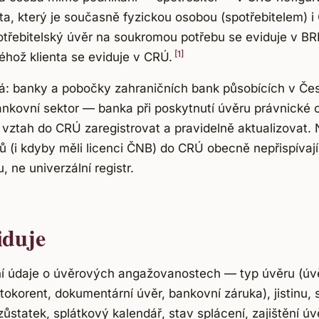
enta, který je současně fyzickou osobou (spotřebitelem) 
otřebitelský úvěr na soukromou potřebu se eviduje v BR
[1]
éhož klienta se eviduje v CRÚ.
á: banky a pobočky zahraničních bank působících v Čes
ankovní sektor — banka při poskytnutí úvěru právnick
 vztah do CRÚ zaregistrovat a pravidelně aktualizovat.
ů (i kdyby měli licenci ČNB) do CRÚ obecně nepřispívaj
 ne univerzální registr.
iduje
ní údaje o úvěrových angažovanostech — typ úvěru (úvě
ntokorent, dokumentární úvěr, bankovní záruka), jistinu,
 zůstatek, splátkový kalendář, stav splácení, zajištění ú